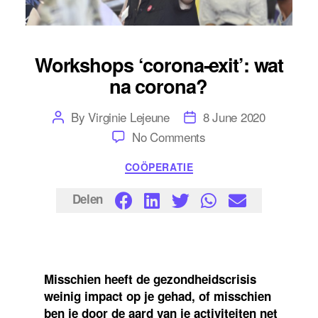
Workshops ‘corona-exit’: wat
na corona?
Post
Post
By
Virginie Lejeune
8 June 2020
author
date
on
No Comments
Workshops
‘corona-
Categories
COÖPERATIE
exit’:
wat
na
Delen
corona?
Misschien heeft de gezondheidscrisis
weinig impact op je gehad, of misschien
ben je door de aard van je activiteiten net