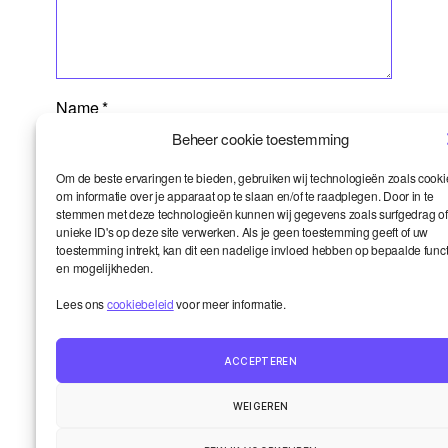
Name
*
Beheer cookie toestemming
Om de beste ervaringen te bieden, gebruiken wij technologieën zoals cooki
om informatie over je apparaat op te slaan en/of te raadplegen. Door in te
Email
*
stemmen met deze technologieën kunnen wij gegevens zoals surfgedrag of
unieke ID's op deze site verwerken. Als je geen toestemming geeft of uw
toestemming intrekt, kan dit een nadelige invloed hebben op bepaalde funct
en mogelijkheden.
Website
Lees ons
cookiebeleid
voor meer informatie.
ACCEPTEREN
WEIGEREN