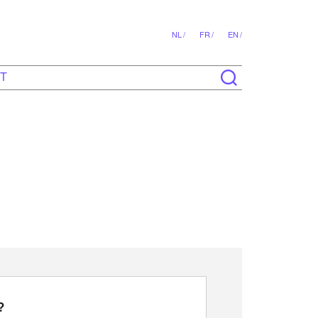
NL /
FR /
EN /
T
?