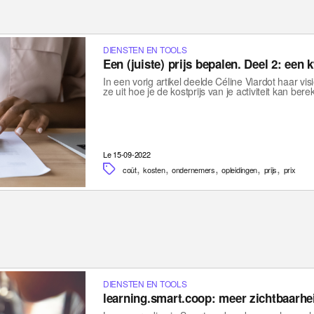
DIENSTEN EN TOOLS
Een (juiste) prijs bepalen. Deel 2: een
In een vorig artikel deelde Céline Viardot haar visie 
ze uit hoe je de kostprijs van je activiteit kan be
Le 15-09-2022
,
,
,
,
,
coût
kosten
ondernemers
opleidingen
prijs
prix
DIENSTEN EN TOOLS
learning.smart.coop: meer zichtbaarhe