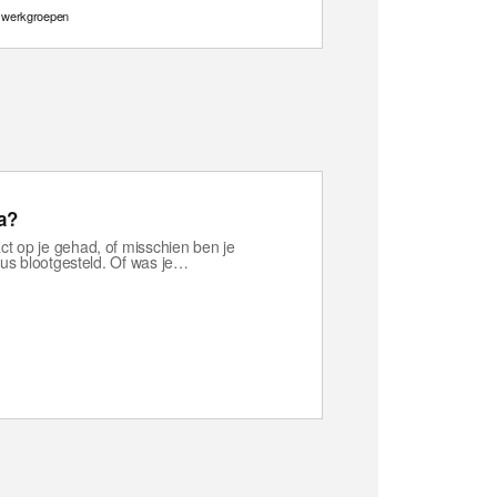
,
werkgroepen
na?
ct op je gehad, of misschien ben je
irus blootgesteld. Of was je…