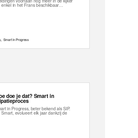
idingen voortaan nog meer in de kijker
te enkel in het Frans beschikbaar…
,
n
Smart in Progress
oe doe je dat? Smart in
ipatieproces
rt in Progress, beter bekend als SIP.
n Smart, evolueert elk jaar dankzij de