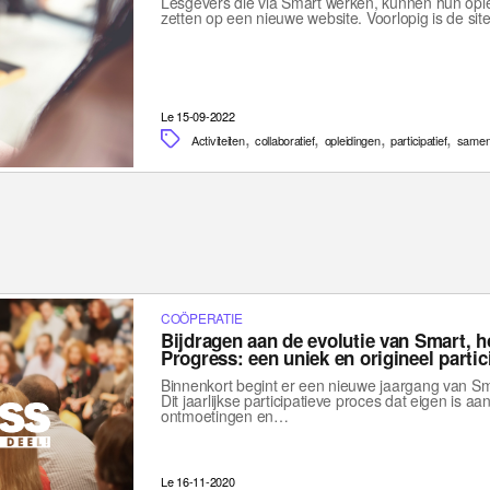
Lesgevers die via Smart werken, kunnen hun ople
zetten op een nieuwe website. Voorlopig is de si
Le 15-09-2022
,
,
,
,
Activiteiten
collaboratief
opleidingen
participatief
same
COÖPERATIE
Bijdragen aan de evolutie van Smart, h
Progress: een uniek en origineel partic
Binnenkort begint er een nieuwe jaargang van Sma
Dit jaarlijkse participatieve proces dat eigen is aa
ontmoetingen en…
Le 16-11-2020