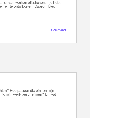
manier van werken bijschaven… je hebt
ten en te ontwikkelen. Daarom biedt
3 Comments
chten? Hoe passen die binnen mijn
an ik mijn werk beschermen? En wat