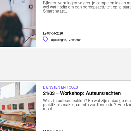
Bijleren, vormingen volgen, je competenties en 
wel wat nodig om een beroepsactiviteit op te star
Smart naast…
Le 07-04-2026
,
opleidingen
vennoten
DIENSTEN EN TOOLS
21/03 – Workshop: Auteursrechten
Wat zijn auteursrechten? En wat zijn naburige re
praktijk als maker, en mijn verdienmodel? Hoe k
moet…
Le 29-01-2024