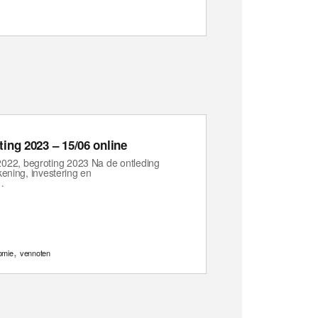
ing 2023 – 15/06 online
22, begroting 2023 Na de ontleding
kening, investering en
…
,
omie
vennoten