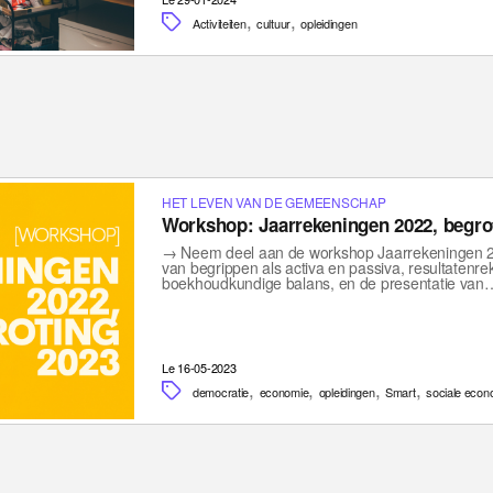
,
,
Activiteiten
cultuur
opleidingen
HET LEVEN VAN DE GEMEENSCHAP
Workshop: Jaarrekeningen 2022, begrot
→ Neem deel aan de workshop Jaarrekeningen 20
van begrippen als activa en passiva, resultatenre
boekhoudkundige balans, en de presentatie van
Le 16-05-2023
,
,
,
,
democratie
economie
opleidingen
Smart
sociale econ