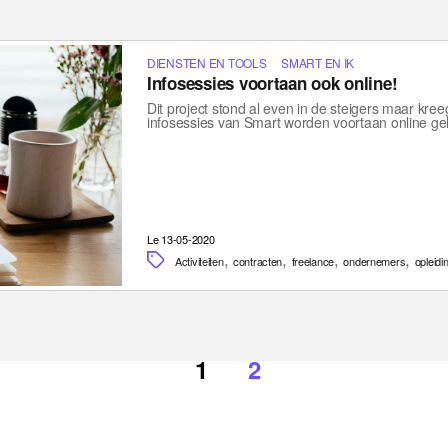
DIENSTEN EN TOOLS
SMART EN IK
Infosessies voortaan ook online!
Dit project stond al even in de steigers maar kree
infosessies van Smart worden voortaan online g
Le 13-05-2020
,
,
,
,
Activiteiten
contracten
freelance
ondernemers
opleidi
1
2