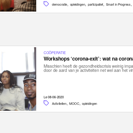
,
,
,
democratie
opleidingen
participatief
Smart in Progress
COÖPERATIE
Workshops ‘corona-exit’: wat na coro
Misschien heeft de gezondheidscrisis weinig impa
door de aard van je activiteiten net wel aan het v
Le 08-06-2020
,
,
Activiteiten
MOOC
opleidingen