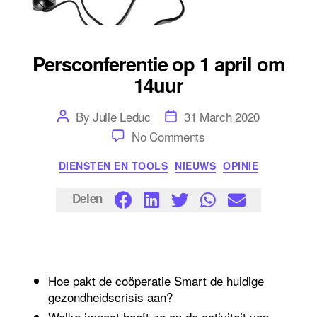
Persconferentie op 1 april om
14uur
Post
Post
By
Julie Leduc
31 March 2020
author
date
on
No Comments
Persconferentie
op
Categories
DIENSTEN EN TOOLS
NIEUWS
OPINIE
1
april
om
Delen
14uur
Hoe pakt de coöperatie Smart de huidige
gezondheidscrisis aan?
Welke impact heeft ze op de activiteit van