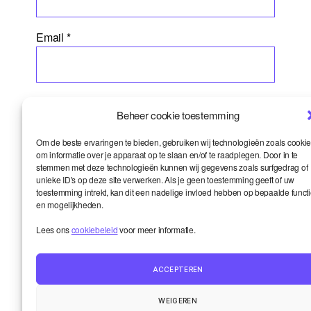
Email
*
Website
Beheer cookie toestemming
Om de beste ervaringen te bieden, gebruiken wij technologieën zoals cooki
om informatie over je apparaat op te slaan en/of te raadplegen. Door in te
stemmen met deze technologieën kunnen wij gegevens zoals surfgedrag of
unieke ID's op deze site verwerken. Als je geen toestemming geeft of uw
toestemming intrekt, kan dit een nadelige invloed hebben op bepaalde funct
en mogelijkheden.
Lees ons
cookiebeleid
voor meer informatie.
ACCEPTEREN
Smart en ik
Up
↑
WEIGEREN
De wereld onder de loep