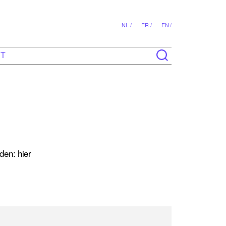
NL /
FR /
EN /
CT
den: hier