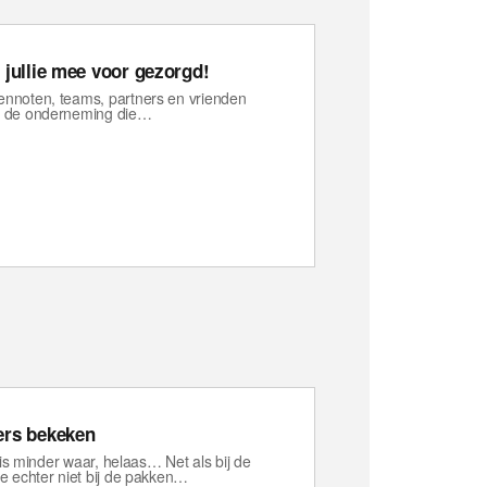
 jullie mee voor gezorgd!
vennoten, teams, partners en vrienden
en de onderneming die…
ers bekeken
s is minder waar, helaas… Net als bij de
ie echter niet bij de pakken…