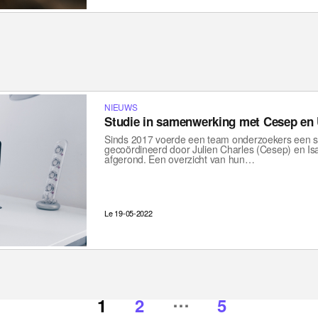
NIEUWS
Studie in samenwerking met Cesep en
Sinds 2017 voerde een team onderzoekers een st
gecoördineerd door Julien Charles (Cesep) en Isa
afgerond. Een overzicht van hun…
Le 19-05-2022
…
1
2
5