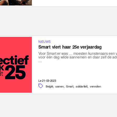
NIEUWS
Smart viert haar 25e verjaardag
Voor Smart er was … moesten kunstenaars een vri
voor één dag wilde aannemen en daar zelf de admi
…
Le 21-03-2023
,
,
,
,
België
samen
Smart
solidariteit
vennoten