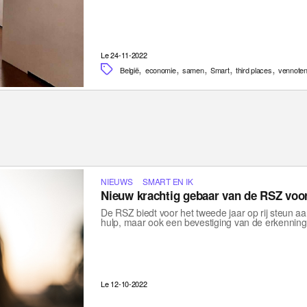
Le 24-11-2022
,
,
,
,
,
België
economie
samen
Smart
third places
vennote
NIEUWS
SMART EN IK
Nieuw krachtig gebaar van de RSZ vo
De RSZ biedt voor het tweede jaar op rij steun aa
hulp, maar ook een bevestiging van de erkenning
Le 12-10-2022