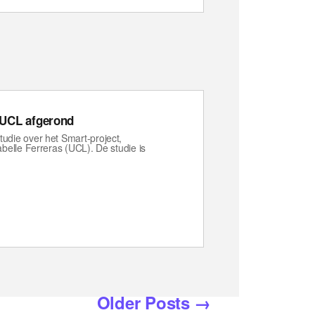
 UCL afgerond
udie over het Smart-project,
belle Ferreras (UCL). De studie is
Older
Posts
→