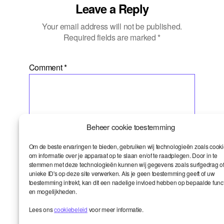
Leave a Reply
Your email address will not be published.
Required fields are marked
*
Comment
*
Beheer cookie toestemming
Om de beste ervaringen te bieden, gebruiken wij technologieën zoals cook
om informatie over je apparaat op te slaan en/of te raadplegen. Door in te
Name
*
stemmen met deze technologieën kunnen wij gegevens zoals surfgedrag o
unieke ID's op deze site verwerken. Als je geen toestemming geeft of uw
toestemming intrekt, kan dit een nadelige invloed hebben op bepaalde func
en mogelijkheden.
Email
*
Lees ons
cookiebeleid
voor meer informatie.