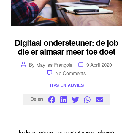
Digitaal ondersteuner: de job
die er almaar meer toe doet
Post
Post
By
Mayliss François
9 April 2020
author
date
on
No Comments
Digitaal
ondersteuner:
Categories
TIPS EN ADVIES
de
job
die
Delen
er
almaar
meer
toe
doet
In deze periode van quarantaine is telewerk