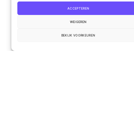
ACCEPTEREN
Website
WEIGEREN
BEKIJK VOORKEUREN
Smart en ik
Up
↑
De wereld onder de loep
Het leven van de gemeenschap
Contact
© 2026
Smart Kronik