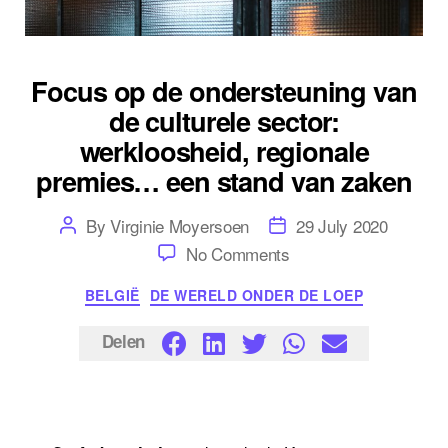
Focus op de ondersteuning van
de culturele sector:
werkloosheid, regionale
premies… een stand van zaken
Post
Post
By
Virginie Moyersoen
29 July 2020
author
date
on
No Comments
Focus
op
Categories
BELGIË
DE WERELD ONDER DE LOEP
de
ondersteuning
van
Delen
de
culturele
sector:
werkloosheid,
regionale
premies…