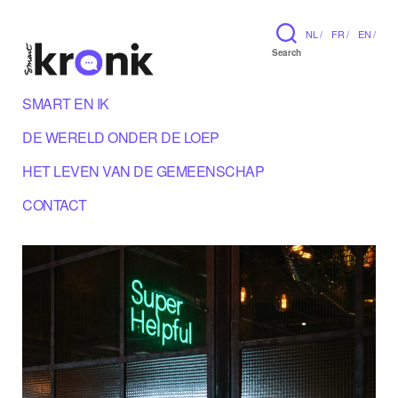
NL /
FR /
EN /
Search
SMART EN IK
DE WERELD ONDER DE LOEP
HET LEVEN VAN DE GEMEENSCHAP
CONTACT