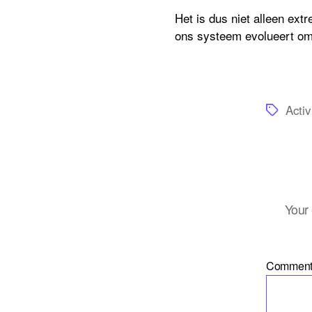
Het is dus niet alleen ext
ons systeem evolueert om 
Tags
Activ
Your 
Commen