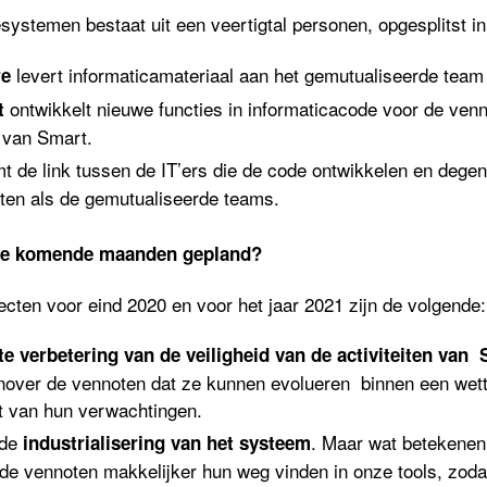
esystemen bestaat uit een veertigtal personen, opgesplitst i
levert informaticamateriaal aan het gemutualiseerde team
re
ontwikkelt nieuwe functies in informaticacode voor de ven
t
 van Smart.
t de link tussen de IT’ers die de code ontwikkelen en dege
ten als de gemutualiseerde teams.
r de komende maanden gepland?
ecten voor eind 2020 en voor het jaar 2021 zijn de volgende:
e verbetering van de veiligheid van de activiteiten van
over de vennoten dat ze kunnen evolueren binnen een wettel
t van hun verwachtingen.
 de
. Maar wat betekenen
industrialisering van het systeem
 de vennoten makkelijker hun weg vinden in onze tools, zod