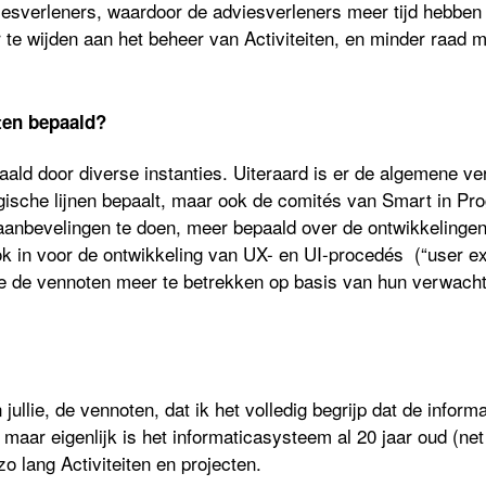
esverleners, waardoor de adviesverleners meer tijd hebben
 te wijden aan het beheer van Activiteiten, en minder raad 
iten bepaald?
paald door diverse instanties. Uiteraard is er de algemene v
tegische lijnen bepaalt, maar ook de comités van Smart in P
bevelingen te doen, meer bepaald over de ontwikkelingen 
ook in voor de ontwikkeling van UX- en UI-procedés (“user e
we de vennoten meer te betrekken op basis van hun verwacht
jullie, de vennoten, dat ik het volledig begrijp dat de inform
 maar eigenlijk is het informaticasysteem al 20 jaar oud (ne
zo lang Activiteiten en projecten.