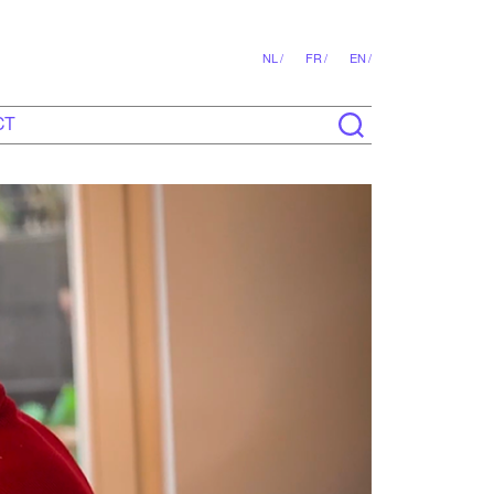
NL /
FR /
EN /
CT