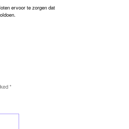
loten ervoor te zorgen dat
voldoen.
arked
*