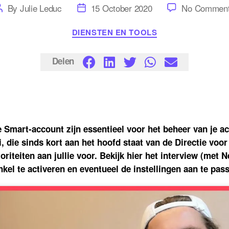
Post
Post
By
Julie Leduc
15 October 2020
No Commen
author
date
Categories
DIENSTEN EN TOOLS
Delen
e Smart-account zijn essentieel voor het beheer van je ac
i, die sinds kort aan het hoofd staat van de Directie voo
ioriteiten aan jullie voor. Bekijk hier het interview (met 
enkel te activeren en eventueel de instellingen aan te pas