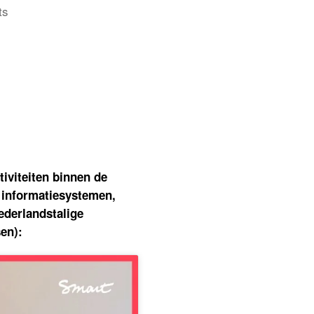
on
ts
Informaticatools,
welke
prioriteiten?
tiviteiten binnen de
r informatiesystemen,
Nederlandstalige
sen):