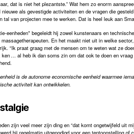
aar, dat is niet het plezantste.” Wat hem zo enorm aanspreekt
l nieuwe als gevestigde activiteiten en de vragen die gestel
n tal van projecten mee te werken. Dat is heel leuk aan Smar
e-eenheden* begeleidt hij zowel kunstenaars en technische 
 massagetherapeuten. En het maakt niet uit in welke sector,
rijk. “Ik praat graag met de mensen om te weten wat ze doen
t ken … al heb ik dan soms zin om dat ook te doen en vraag i
chend.
e-eenheid is de autonome economische eenheid waarmee iema
che activiteit kan ontwikkelen.
stalgie
den zijn veel meer zijn ding en “dat komt ongetwijfeld uit mij
werd hij regelmatig uitgenodigd voor een tentoonstelling of 