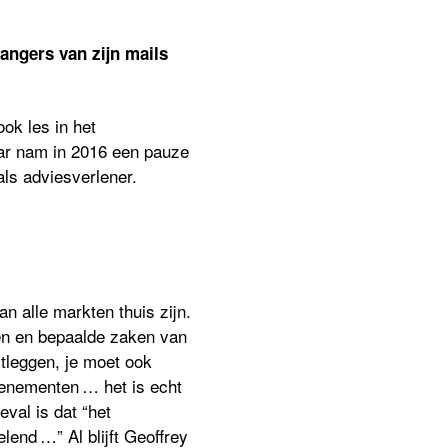
angers van zijn mails
ok les in het
aar nam in 2016 een pauze
als adviesverlener.
n alle markten thuis zijn.
en en bepaalde zaken van
itleggen, je moet ook
venementen … het is echt
eval is dat “het
lend …” Al blijft Geoffrey