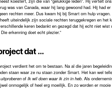
meest koestert, zijn die van “gelukkige leden”. Hij vertelt on
terug was van Canada, waar hij lang gewoond had. Hij had er
geen rechten meer. Dus kwam hij bij Smart om hulp vragen. 
heeft uiteindelijk zijn sociale rechten teruggekregen en het 
erschillende keren bedankt en gezegd dat hij echt niet wist 
 Die erkenning doet echt plezier.”
project dat …
roject verdient het om te bestaan. Na al die jaren begeleidi
den staan waar ze nu staan zonder Smart. Het kan wel telle
of
. Als ondernemi
s uitproberen
Ik wil doen waar ik zin in heb
ijwel onmogelijk of heel erg moeilijk. En zo worden er mooie