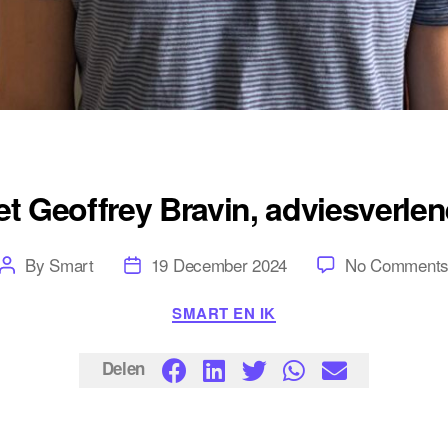
et Geoffrey Bravin, adviesverlen
Post
Post
By
Smart
19 December 2024
No Comment
author
date
Categories
SMART EN IK
Delen