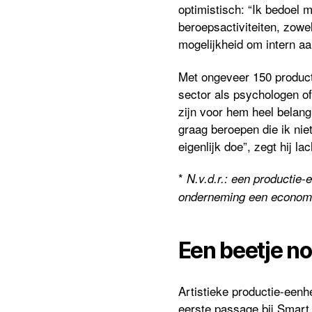
optimistisch: “Ik bedoel m
beroepsactiviteiten, zowe
mogelijkheid om intern aa
Met ongeveer 150 producti
sector als psychologen of
zijn voor hem heel belang
graag beroepen die ik nie
eigenlijk doe”, zegt hij la
*
N.v.d.r.: een producti
onderneming een economis
Een beetje no
Artistieke productie-eenhe
eerste passage bij Smart 