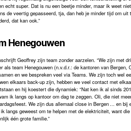
n echt super. Dat is nu een beetje minder, maar ik weet niet
 de veertig gepasseerd, tja, dan heb je minder tijd om uit 
erd, dat kan ook.”
eam Henegouwen
hrijft Geoffrey zijn team zonder aarzelen. “We zijn met dri
 als team Henegouwen (n.v.d.r.: de kantoren van Bergen, Ch
samen en we bespreken veel via Teams. We zijn toch wel e
en elkaars back-up zijn, hebben we veel contact met elkaar
staan en hij koestert die dynamiek: “Nat ken ik al sinds 2010
am ik langs op kantoor om dag te zeggen. Oli, die niet meer
ardagsfeest. We zijn dus allemaal close in Bergen … en bij e
ik langs geweest om te helpen met de elektriciteit, want die
lijk één grote familie.”