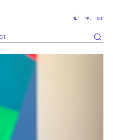
NL /
FR /
EN /
CT