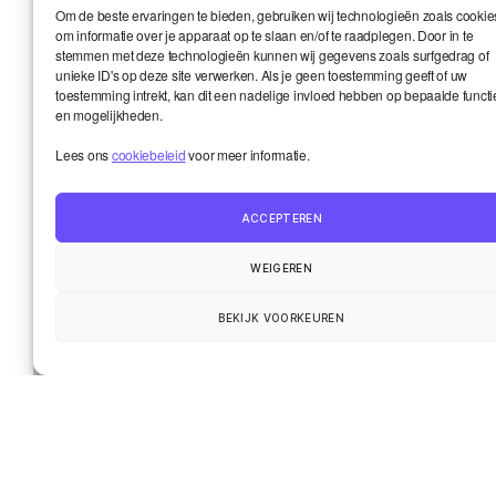
Om de beste ervaringen te bieden, gebruiken wij technologieën zoals cookie
om informatie over je apparaat op te slaan en/of te raadplegen. Door in te
stemmen met deze technologieën kunnen wij gegevens zoals surfgedrag of
unieke ID's op deze site verwerken. Als je geen toestemming geeft of uw
Website
toestemming intrekt, kan dit een nadelige invloed hebben op bepaalde functi
en mogelijkheden.
Lees ons
cookiebeleid
voor meer informatie.
ACCEPTEREN
WEIGEREN
BEKIJK VOORKEUREN
Smart en ik
Up
↑
De wereld onder de loep
Het leven van de gemeenschap
Contact
© 2026
Smart Kronik