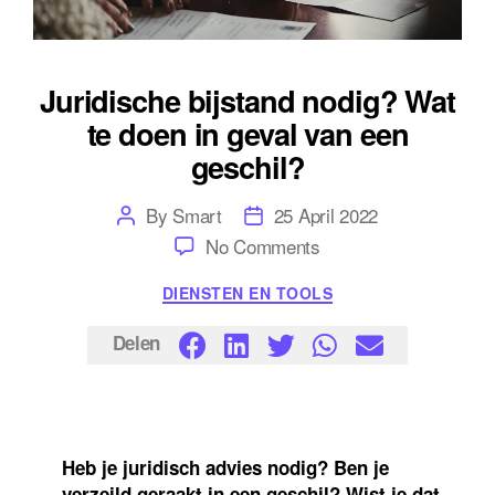
Juridische bijstand nodig? Wat
te doen in geval van een
geschil?
Post
Post
By
Smart
25 April 2022
author
date
on
No Comments
Juridische
bijstand
Categories
DIENSTEN EN TOOLS
nodig?
Wat
te
Delen
doen
in
geval
van
een
geschil?
Heb je juridisch advies nodig? Ben je
verzeild geraakt in een geschil? Wist je dat