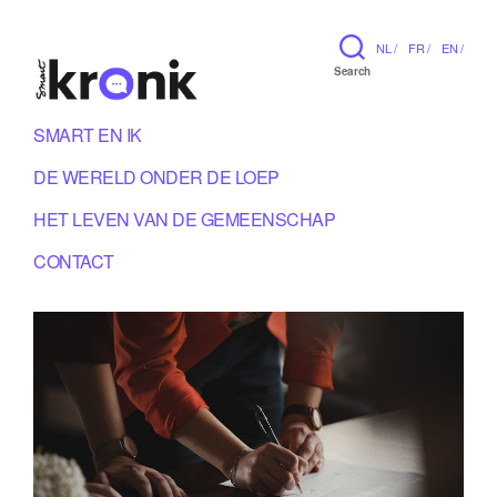
NL /
FR /
EN /
Search
SMART EN IK
DE WERELD ONDER DE LOEP
HET LEVEN VAN DE GEMEENSCHAP
CONTACT