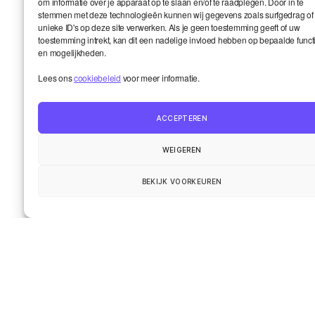
om informatie over je apparaat op te slaan en/of te raadplegen. Door in te
Email
*
stemmen met deze technologieën kunnen wij gegevens zoals surfgedrag of
unieke ID's op deze site verwerken. Als je geen toestemming geeft of uw
toestemming intrekt, kan dit een nadelige invloed hebben op bepaalde funct
en mogelijkheden.
Website
Lees ons
cookiebeleid
voor meer informatie.
ACCEPTEREN
WEIGEREN
BEKIJK VOORKEUREN
Smart en ik
Up
↑
De wereld onder de loep
Het leven van de gemeenschap
Contact