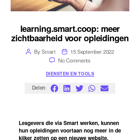
learning.smart.coop: meer
zichtbaarheid voor opleidingen
Post
Post
By
Smart
15 September 2022
author
date
on
No Comments
learning.smart.coop:
meer
Categories
DIENSTEN EN TOOLS
zichtbaarheid
voor
opleidingen
Delen
Lesgevers die via Smart werken, kunnen
hun opleidingen voortaan nog meer in de
kijker zetten op een nieuwe website.