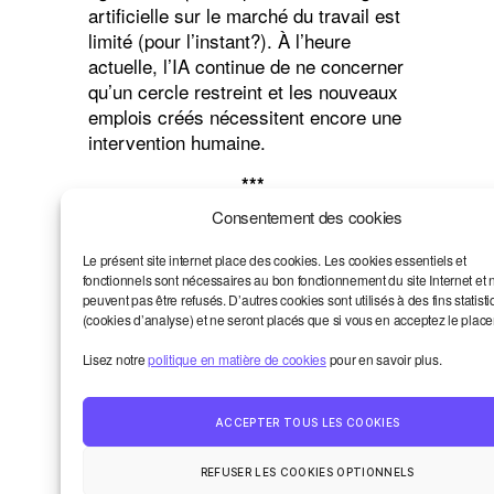
artificielle sur le marché du travail est
limité (pour l’instant?). À l’heure
actuelle, l’IA continue de ne concerner
qu’un cercle restreint et les nouveaux
emplois créés nécessitent encore une
intervention humaine.
***
Consentement des cookies
[
¹] Chez Reshaping Work par exemple,
tout un
cycle de tables rondes
lui est
Le présent site internet place des cookies. Les cookies essentiels et
consacré.
fonctionnels sont nécessaires au bon fonctionnement du site Internet et 
peuvent pas être refusés. D’autres cookies sont utilisés à des fins statist
[
²] Par exemple,
le projet Fairwork
met
(cookies d’analyse) et ne seront placés que si vous en acceptez le plac
à jour des principes de justice dans
Lisez notre
politique en matière de cookies
pour en savoir plus.
l’économie numérique.
ACCEPTER TOUS LES COOKIES
REFUSER LES COOKIES OPTIONNELS