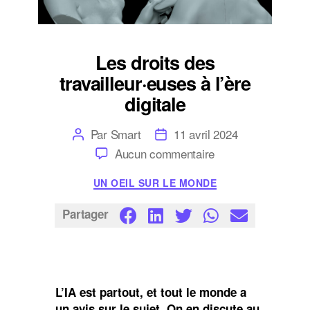
Les droits des
travailleur·euses à l’ère
digitale
Auteur
Date
Par
Smart
11 avril 2024
de
de
sur
Aucun commentaire
l’article
l’article
Les
droits
Catégories
UN OEIL SUR LE MONDE
des
travailleur·euses
à
Partager
l’ère
digitale
L’IA est partout, et tout le monde a
un avis sur le sujet. On en discute au