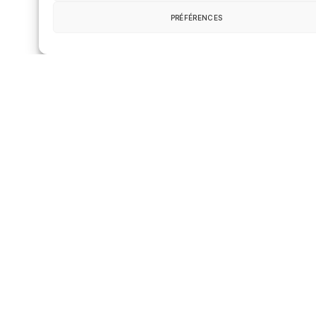
Laisser un commentaire
PRÉFÉRENCES
Votre adresse e-mail ne sera pas publiée.
Les champs obligatoires sont indiqués avec
*
Commentaire
*
Nom
*
E-mail
*