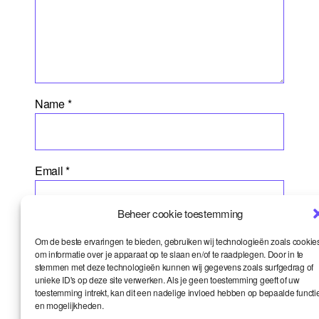
Name
*
Email
*
Beheer cookie toestemming
Website
Om de beste ervaringen te bieden, gebruiken wij technologieën zoals cookie
om informatie over je apparaat op te slaan en/of te raadplegen. Door in te
stemmen met deze technologieën kunnen wij gegevens zoals surfgedrag of
unieke ID's op deze site verwerken. Als je geen toestemming geeft of uw
toestemming intrekt, kan dit een nadelige invloed hebben op bepaalde functi
en mogelijkheden.