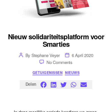
Nieuw solidariteitsplatform voor
Smarties
Post
Post
By
Stephane Veyer
6 April 2020
author
date
on
No Comments
Nieuw
solidariteitsplatform
Categories
GETUIGENISSEN
NIEUWS
voor
Smarties
Delen
In deze moeilijke periode kondigen we graag