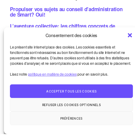
Propulser vos sujets au conseil d’administration
de Smart? Oui!
L’aventure collective: les chiffres concrets de
2025
Consentement des cookies
Et si vous étiez notre prochain·e formateur·ice? 8
Le présent site internet place des cookies. Les cookies essentiels et
thématiques
fonctionnels sont nécessaires au bon fonctionnement du site Internet et ne
peuvent pas être refusés. D’autres cookies sont utilisés à des fins statistiques
Let’s coop! Résultats du vote, replay, images
(cookies d’analyse) et ne seront placés que si vous en acceptez le placement.
Métiers de la bande dessinée: une aide concrète?
Lisez notre
politique en matière de cookies
pour en savoir plus.
Candidatez!
ACCEPTER TOUS LES COOKIES
Smart et moi
Haut
↑
Un oeil sur le monde
REFUSER LES COOKIES OPTIONNELS
La vie de la communauté
Contact
PRÉFÉRENCES
© 2026
Smart Kronik