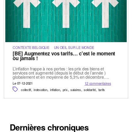
CONTEXTE BELGIQUE
UN OEIL SUR LE MONDE
[BE] Augmentez vos tarifs… c’est le moment
ou jamais !
L’inflation frappe à nos portes : les prix des biens et
services ont augmenté (depuis le début de l’année )
globalement et en moyenne de 5,3% en décembre….
Le 07-12-2021
12 commentaires
,
,
,
,
,
,
collectif
indexation
inflation
prix
salaires
solidarité
tarifs
Dernières chroniques