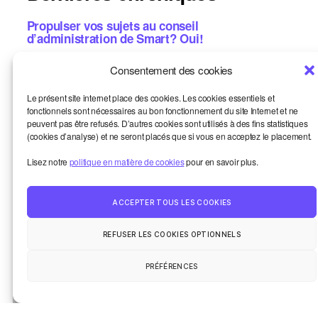
Propulser vos sujets au conseil
d’administration de Smart? Oui!
L’aventure collective: les chiffres concrets de
Consentement des cookies
2025
Le présent site internet place des cookies. Les cookies essentiels et
Et si vous étiez notre prochain·e formateur·ice?
fonctionnels sont nécessaires au bon fonctionnement du site Internet et ne
8 thématiques
peuvent pas être refusés. D’autres cookies sont utilisés à des fins statistiques
(cookies d’analyse) et ne seront placés que si vous en acceptez le placement.
Let’s coop! Résultats du vote, replay, images
Lisez notre
politique en matière de cookies
pour en savoir plus.
Métiers de la bande dessinée: une aide
concrète? Candidatez!
ACCEPTER TOUS LES COOKIES
REFUSER LES COOKIES OPTIONNELS
Smart et moi
Haut
↑
Un oeil sur le monde
La vie de la communauté
PRÉFÉRENCES
Contact
© 2026
Smart Kronik