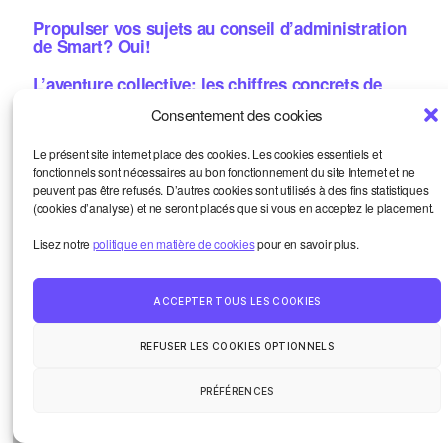
Propulser vos sujets au conseil d’administration
de Smart? Oui!
L’aventure collective: les chiffres concrets de
2025
Consentement des cookies
Et si vous étiez notre prochain·e formateur·ice? 8
Le présent site internet place des cookies. Les cookies essentiels et
thématiques
fonctionnels sont nécessaires au bon fonctionnement du site Internet et ne
peuvent pas être refusés. D’autres cookies sont utilisés à des fins statistiques
Let’s coop! Résultats du vote, replay, images
(cookies d’analyse) et ne seront placés que si vous en acceptez le placement.
Métiers de la bande dessinée: une aide concrète?
Lisez notre
politique en matière de cookies
pour en savoir plus.
Candidatez!
ACCEPTER TOUS LES COOKIES
Smart et moi
Haut
↑
Un oeil sur le monde
REFUSER LES COOKIES OPTIONNELS
La vie de la communauté
Contact
PRÉFÉRENCES
© 2026
Smart Kronik