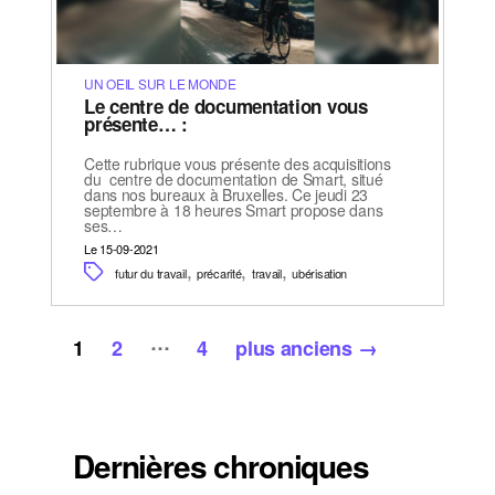
UN OEIL SUR LE MONDE
Le centre de documentation vous
présente… :
Cette rubrique vous présente des acquisitions
du centre de documentation de Smart, situé
dans nos bureaux à Bruxelles. Ce jeudi 23
septembre à 18 heures Smart propose dans
ses…
Le 15-09-2021
,
,
,
futur du travail
précarité
travail
ubérisation
Pagination
…
1
2
4
plus anciens
→
des
publications
Dernières chroniques