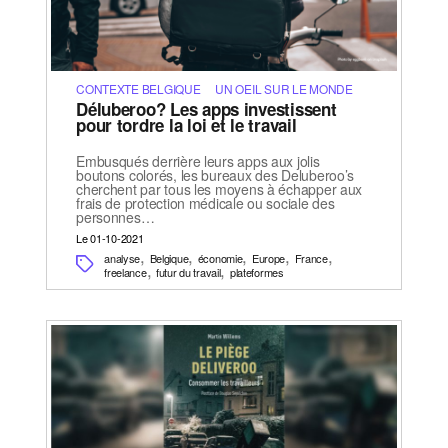
CONTEXTE BELGIQUE
UN OEIL SUR LE MONDE
Déluberoo? Les apps investissent
pour tordre la loi et le travail
Embusqués derrière leurs apps aux jolis
boutons colorés, les bureaux des Deluberoo’s
cherchent par tous les moyens à échapper aux
frais de protection médicale ou sociale des
personnes…
Le 01-10-2021
,
,
,
,
,
analyse
Belgique
économie
Europe
France
,
,
freelance
futur du travail
plateformes