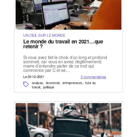
UN OEIL SUR LE MONDE
Le monde du travail en 2021…que
retenir ?
Si vous avez fait le choix d’un long et profond
sommeil, car vous en aviez (légitimement)
marre d’entendre parler de ce mot qui
commence par C et se…
Le 20-12-2021
2 commentaires
,
,
,
analyse
économie
entrepreneurs
futur du
,
travail
politique