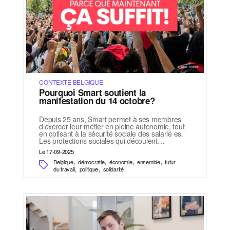
CONTEXTE BELGIQUE
Pourquoi Smart soutient la
manifestation du 14 octobre?
Depuis 25 ans, Smart permet à ses membres
d’exercer leur métier en pleine autonomie, tout
en cotisant à la sécurité sociale des salarié·es.
Les protections sociales qui découlent…
Le 17-09-2025
,
,
,
,
Belgique
démocratie
économie
ensemble
futur
,
,
du travail
politique
solidarité