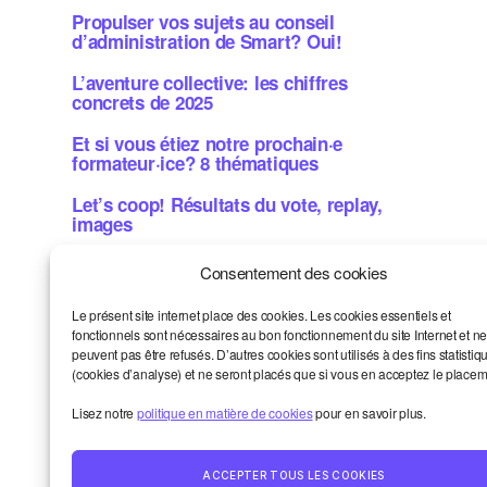
Propulser vos sujets au conseil
d’administration de Smart? Oui!
L’aventure collective: les chiffres
concrets de 2025
Et si vous étiez notre prochain·e
formateur·ice? 8 thématiques
Let’s coop! Résultats du vote, replay,
images
Métiers de la bande dessinée: une aide
Consentement des cookies
concrète? Candidatez!
Le présent site internet place des cookies. Les cookies essentiels et
fonctionnels sont nécessaires au bon fonctionnement du site Internet et n
peuvent pas être refusés. D’autres cookies sont utilisés à des fins statistiq
Smart et moi
Haut
↑
(cookies d’analyse) et ne seront placés que si vous en acceptez le placem
Un oeil sur le monde
La vie de la communauté
Lisez notre
politique en matière de cookies
pour en savoir plus.
Contact
© 2026
Smart Kronik
ACCEPTER TOUS LES COOKIES