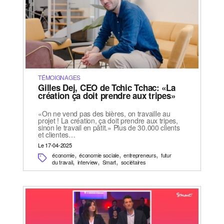
TÉMOIGNAGES
Gilles Dej, CEO de Tchic Tchac: «La
création ça doit prendre aux tripes»
«On ne vend pas des bières, on travaille au
projet ! La création, ça doit prendre aux tripes,
sinon le travail en pâtit.» Plus de 30.000 clients
et clientes…
Le 17-04-2025
,
,
,
économie
économie sociale
entrepreneurs
futur
,
,
,
du travail
interview
Smart
sociétaires