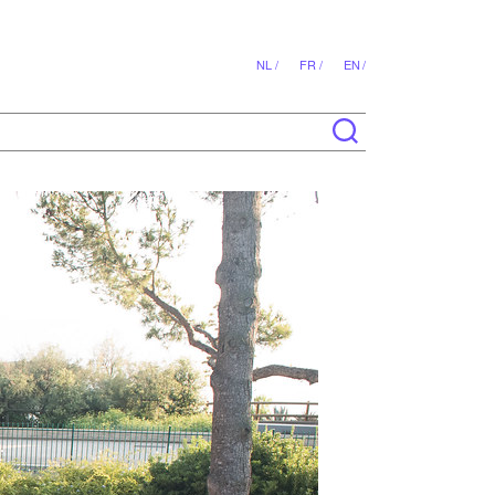
NL /
FR /
EN /