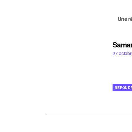
Une r
Saman
27 octobr
RÉPOND