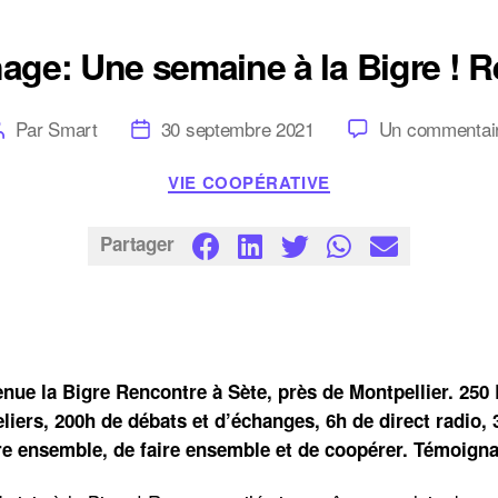
ge: Une semaine à la Bigre ! 
Auteur
Date
Par
Smart
30 septembre 2021
Un commentai
de
de
l’article
l’article
Catégories
VIE COOPÉRATIVE
Partager
enue la Bigre Rencontre à Sète, près de Montpellier. 250 
eliers, 200h de débats et d’échanges, 6h de direct radio,
re ensemble, de faire ensemble et de coopérer. Témoigna