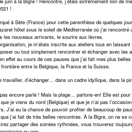
e juin à la Bigre ! Rencontre, j’étais extrêmement loin de me
2021 !
arqué à Sète (France) pour cette parenthèse de quelques jour
azaret hôtel sous le soleil de Méditerranée où j’ai rencontré 
s les nouveaux arrivants, le sourire aux lèvres.
organisation, je m’étais inscrite aux ateliers tous en laissan
oser ou tout simplement rencontrer et échanger avec les au
en effet au cours de ces pauses que j’ai fait mes plus belle
frontière entre la Belgique, la France et la Suisse.
 travailler, d’échanger… dans un cadre idyllique, dans la pin
 pas encore parlé ! Mais la plage… parlons-en! Elle est pour
e que je viens du nord (Belgique) et que je n’ai pas l’occasi
rs. J’ai eu la chance de pouvoir profiter de beaucoup de pau
que j’ai fait de très belles rencontres. À la Bigre, on ne se c
sirez partager des soirées rythmées, vous trouverez toujou
onnaissiez ou non.