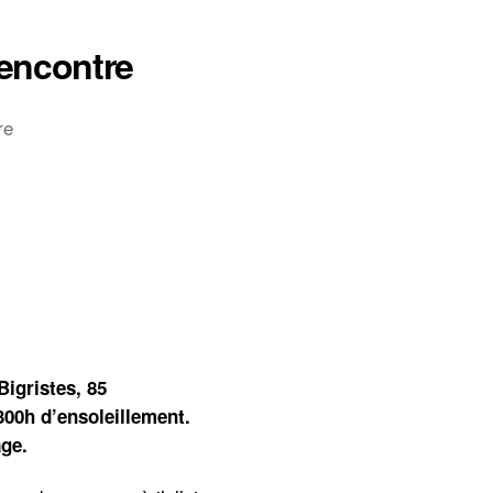
Rencontre
sur
re
Témoignage:
Une
semaine
à
la
Bigre
!
Rencontre
Bigristes, 85
 300h d’ensoleillement.
ge.