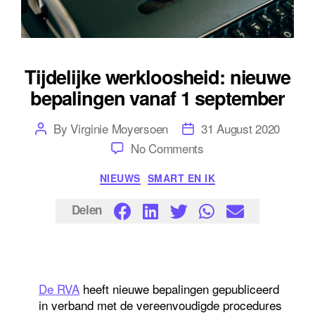
Tijdelijke werkloosheid: nieuwe
bepalingen vanaf 1 september
Post
Post
By
Virginie Moyersoen
31 August 2020
author
date
on
No Comments
Tijdelijke
werkloosheid:
Categories
NIEUWS
SMART EN IK
nieuwe
bepalingen
vanaf
Delen
1
september
De RVA
heeft nieuwe bepalingen gepubliceerd
in verband met de vereenvoudigde procedures