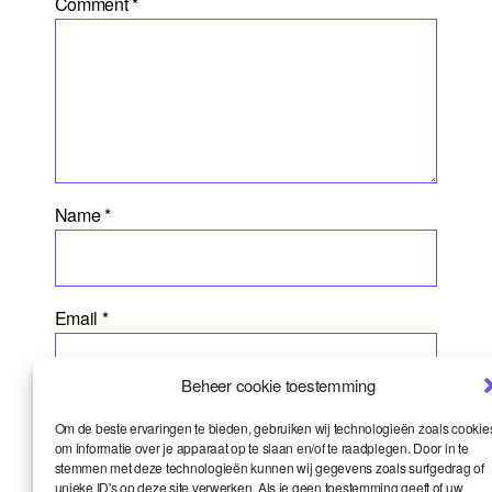
Comment
*
Name
*
Email
*
Beheer cookie toestemming
Website
Om de beste ervaringen te bieden, gebruiken wij technologieën zoals cookie
om informatie over je apparaat op te slaan en/of te raadplegen. Door in te
stemmen met deze technologieën kunnen wij gegevens zoals surfgedrag of
unieke ID's op deze site verwerken. Als je geen toestemming geeft of uw