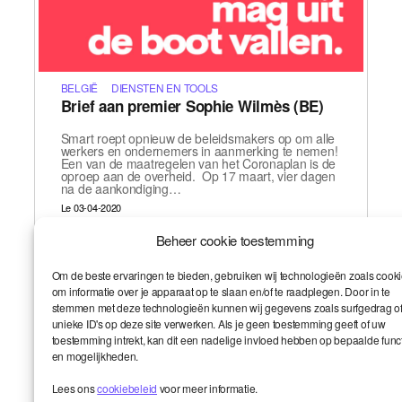
BELGIË
DIENSTEN EN TOOLS
Brief aan premier Sophie Wilmès (BE)
Smart roept opnieuw de beleidsmakers op om alle
werkers en ondernemers in aanmerking te nemen!
Een van de maatregelen van het Coronaplan is de
oproep aan de overheid. Op 17 maart, vier dagen
na de aankondiging…
Le 03-04-2020
,
,
,
,
impact
initiatieven
overheidsmaatregelen
politiek
,
,
,
Beheer cookie toestemming
regering
Smart
steun
vervangingsinkomen
Om de beste ervaringen te bieden, gebruiken wij technologieën zoals cook
om informatie over je apparaat op te slaan en/of te raadplegen. Door in te
stemmen met deze technologieën kunnen wij gegevens zoals surfgedrag o
unieke ID's op deze site verwerken. Als je geen toestemming geeft of uw
toestemming intrekt, kan dit een nadelige invloed hebben op bepaalde func
en mogelijkheden.
Smart en ik
Lees ons
cookiebeleid
voor meer informatie.
Up
↑
De wereld onder de loep