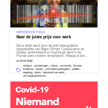
DIENSTEN EN TOOLS
Naar de juiste prijs voor werk
Deze tekst werd door de drie belangrijkste
organisaties van Bigre (Smart, Coopaname en
Oxalis) ondertekend en had begin april in de
Franse pers moeten verschijnen. Helaas is dat…
Le 22-04-2020
,
,
,
,
,
analyse
annuleringen
cultuur
economie
Europa
,
,
,
,
freelance
impact
overheidsmaatregelen
politiek
,
,
,
regering
steun
toekomst van werk
vervangingsinkomen