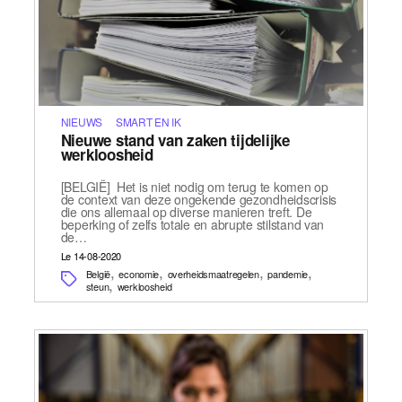
NIEUWS
SMART EN IK
Nieuwe stand van zaken tijdelijke
werkloosheid
[BELGIË] Het is niet nodig om terug te komen op
de context van deze ongekende gezondheidscrisis
die ons allemaal op diverse manieren treft. De
beperking of zelfs totale en abrupte stilstand van
de…
Le 14-08-2020
,
,
,
,
België
economie
overheidsmaatregelen
pandemie
,
steun
werkloosheid