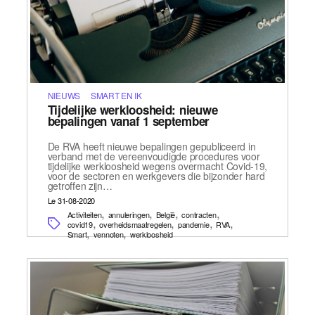
NIEUWS
SMART EN IK
Tijdelijke werkloosheid: nieuwe
bepalingen vanaf 1 september
De RVA heeft nieuwe bepalingen gepubliceerd in
verband met de vereenvoudigde procedures voor
tijdelijke werkloosheid wegens overmacht Covid-19,
voor de sectoren en werkgevers die bijzonder hard
getroffen zijn…
Le 31-08-2020
,
,
,
,
Activiteiten
annuleringen
België
contracten
,
,
,
,
covid19
overheidsmaatregelen
pandemie
RVA
,
,
Smart
vennoten
werkloosheid