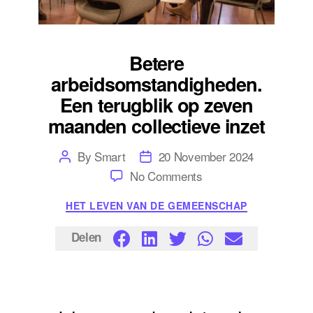
Betere
arbeidsomstandigheden.
Een terugblik op zeven
maanden collectieve inzet
Post
Post
By
Smart
20 November 2024
author
date
on
No Comments
Betere
arbeidsomstandighed
Categories
HET LEVEN VAN DE GEMEENSCHAP
Een
terugblik
op
Delen
zeven
maanden
collectieve
inzet