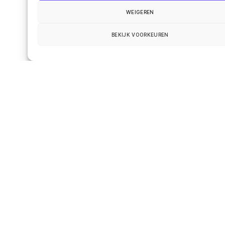
WEIGEREN
Comment
*
BEKIJK VOORKEUREN
Name
*
Email
*
Website