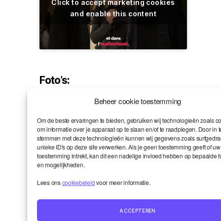
Click to accept marketing cookies
and enable this content
Foto’s:
Beheer cookie toestemming
Om de beste ervaringen te bieden, gebruiken wij technologieën zoals c
om informatie over je apparaat op te slaan en/of te raadplegen. Door in t
stemmen met deze technologieën kunnen wij gegevens zoals surfgedra
unieke ID's op deze site verwerken. Als je geen toestemming geeft of uw
toestemming intrekt, kan dit een nadelige invloed hebben op bepaalde f
en mogelijkheden.
Leave a Reply
Lees ons
cookiebeleid
voor meer informatie.
Your email address will not be published.
Required fields are marked
*
ACCEPTEREN