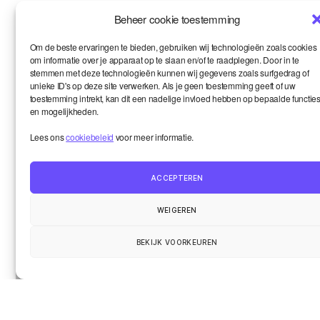
Beheer cookie toestemming
Website
Om de beste ervaringen te bieden, gebruiken wij technologieën zoals cookies
om informatie over je apparaat op te slaan en/of te raadplegen. Door in te
stemmen met deze technologieën kunnen wij gegevens zoals surfgedrag of
unieke ID's op deze site verwerken. Als je geen toestemming geeft of uw
toestemming intrekt, kan dit een nadelige invloed hebben op bepaalde functie
en mogelijkheden.
Lees ons
cookiebeleid
voor meer informatie.
ACCEPTEREN
WEIGEREN
Smart en ik
Up
↑
De wereld onder de loep
BEKIJK VOORKEUREN
Het leven van de gemeenschap
Contact
© 2026
Smart Kronik