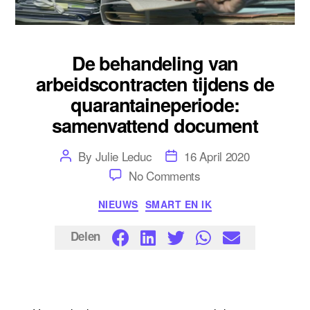
De behandeling van
arbeidscontracten tijdens de
quarantaineperiode:
samenvattend document
Post
Post
By
Julie Leduc
16 April 2020
author
date
on
No Comments
De
behandeling
Categories
NIEUWS
SMART EN IK
van
arbeidscontracten
tijdens
Delen
de
quarantaineperiode:
samenvattend
document