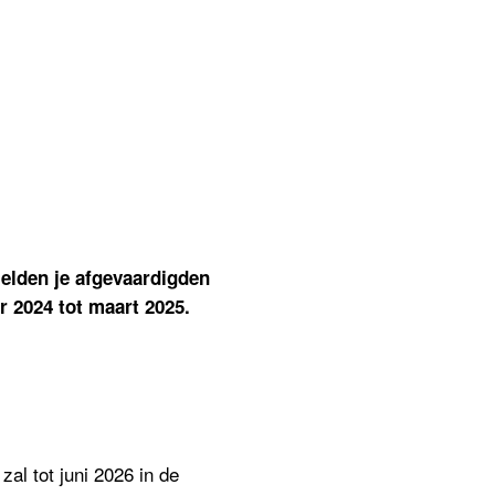
stuur,
groting,
onomisch
del
rategische
ojecten
elden je afgevaardigden
 2024 tot maart 2025.
zal tot juni 2026 in de