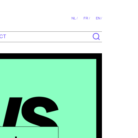
NL /
FR /
EN /
CT