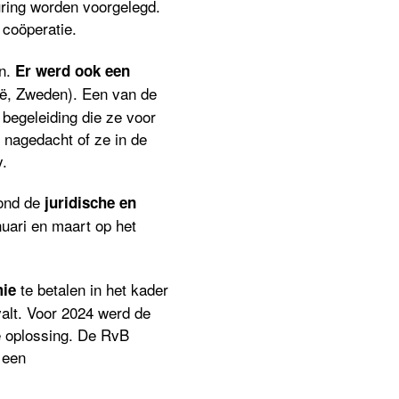
uring worden voorgelegd.
 coöperatie.
en.
Er werd ook een
lië, Zweden). Een van de
begeleiding die ze voor
r nagedacht of ze in de
.
rond de
juridische en
anuari en maart op het
te betalen in het kader
mie
valt. Voor 2024 werd de
e oplossing. De RvB
 een