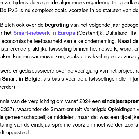
ie zal tijdens de volgende algemene vergadering ter goedke
De RvB is nu compleet zoals voorzien in de statuten van de
vB zich ook over de
van het volgende jaar gebog
begroting
(Oostenrijk, Duitsland, Ita
er het
Smart-netwerk in Europa
e economische leefbaarheid van elke onderneming. Naast de 
nspirerende praktijkuitwisseling binnen het netwerk, wordt e
zaken kunnen samenwerken, zoals ontwikkeling en advocacy
 werd er gediscussieerd over de voortgang van het project 
, als basis voor de uitwisselingen die in j
n Smart in België
erder).
nnis van de verplichting om vanaf 2024 een
eindejaarspre
PC337), waaronder de Smart-entiteit Verenigde Opleidingen 
de gemeenschappelijke middelen, maar dat was een tijdelijk
etaling van de eindejaarspremie voorzien moet worden zodra
dt opgesteld.