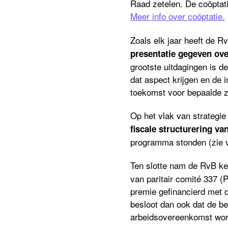
Raad zetelen. De coöptat
Meer info over coöptatie.
Zoals elk jaar heeft de R
presentatie gegeven ov
grootste uitdagingen is d
dat aspect krijgen en de i
toekomst voor bepaalde 
Op het vlak van strategie
fiscale structurering va
programma stonden (zie v
Ten slotte nam de RvB ke
van paritair comité 337 (
premie gefinancierd met 
besloot dan ook dat de b
arbeidsovereenkomst wor