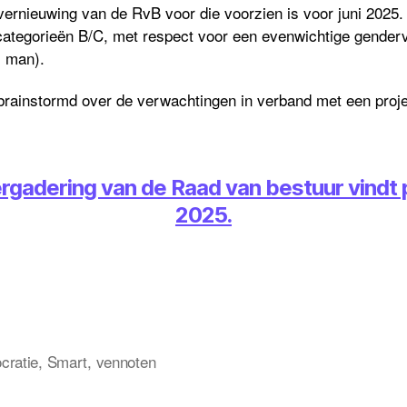
vernieuwing van de RvB voor die voorzien is voor juni 2025
e categorieën B/C, met respect voor een evenwichtige gende
1 man).
ebrainstormd over de verwachtingen in verband met een proj
rgadering van de Raad van bestuur vindt p
2025.
cratie
,
Smart
,
vennoten