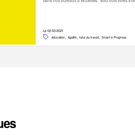
dans nos bureaux à Bruxelles. Voici trois livres in
Le 02-03-2021
,
,
,
éducation
égalité
futur du travail
Smart in Progress
ues