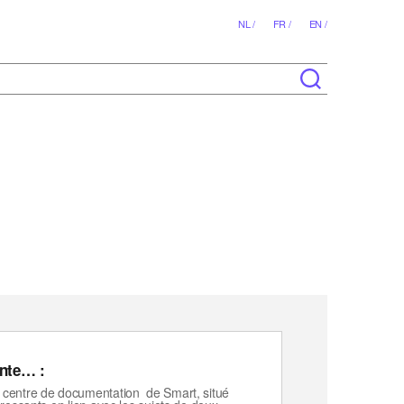
NL /
FR /
EN /
ente… :
 centre de documentation de Smart, situé