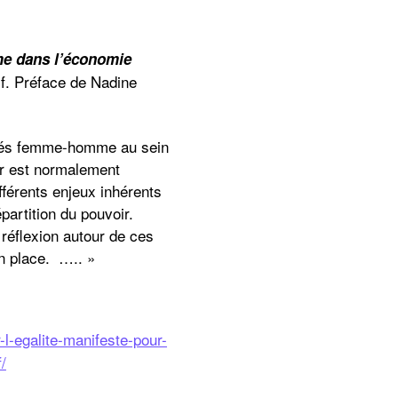
sme dans l’économie
if. Préface de Nadine
lités femme-homme au sein
ur est normalement
ifférents enjeux inhérents
répartition du pouvoir.
 réflexion autour de ces
en place. ….. »
-l-egalite-manifeste-pour-
/