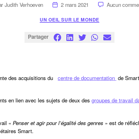
ur
Date
ar
Judith Verhoeven
2 mars 2021
Aucun commen
de
icle
l’article
Catégories
UN OEIL SUR LE MONDE
Partager
ente des acquisitions du
centre de documentation
de Smart,
sants en lien avec les sujets de deux des
groupes de travail 
vail «
» est de réfléch
Penser et agir pour l’égalité des genres
étaires Smart.