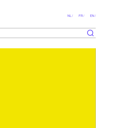
NL /
FR /
EN /