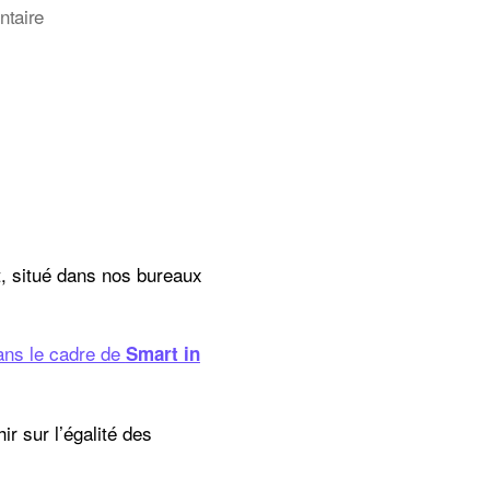
sur
taire
Le
centre
de
documentation
vous
présente…
:
 situé dans nos bureaux
dans le cadre de
Smart in
ir sur l’égalité des