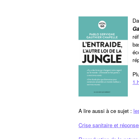
Da
Ga
ré
ba
éc
ré
Pl
1.
A lire aussi à ce sujet :
le
Crise sanitaire et réponse