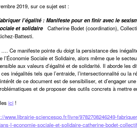
vembre 2019, sur ce sujet est :
abriquer l’égalité : Manifeste pour en finir avec le sexi
Catherine Bodet (coordination), Collect
ociale et solidaire
ichez-Battesti.
 …. Ce manifeste pointe du doigt la persistance des inéga
e l’Économie Sociale et Solidaire, alors même que le secte
ensible aux valeurs d’égalité et de solidarité. Il aborde les d
 ces inégalités tels que l’entraide, l’intersectionnalité ou la 
’intérêt de ce document est de sensibiliser, et d’engager une
roblématiques et de proposer des outils concrets à mettre 
bles
ici
!
s://www.librairie-sciencespo.fr/livre/9782708246249-fabriquer
ans-l-economie-sociale-et-solidaire-catherine-bodet-collectif