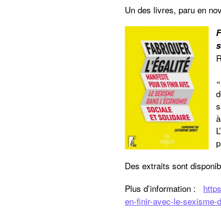
Un des livres, paru en no
F
s
R
«
d
s
à
L
p
Des extraits sont disponi
Plus d’information :
http
en-finir-avec-le-sexisme-d