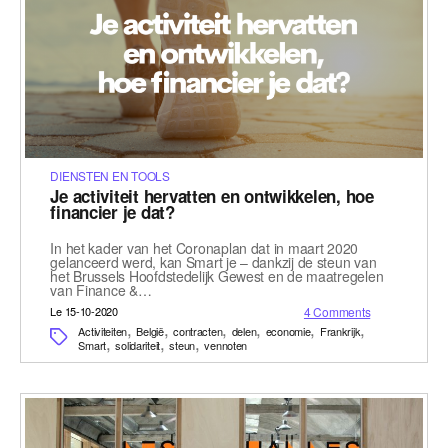
DIENSTEN EN TOOLS
Je activiteit hervatten en ontwikkelen, hoe
financier je dat?
In het kader van het Coronaplan dat in maart 2020
gelanceerd werd, kan Smart je – dankzij de steun van
het Brussels Hoofdstedelijk Gewest en de maatregelen
van Finance &…
Le 15-10-2020
4 Comments
,
,
,
,
,
,
Activiteiten
België
contracten
delen
economie
Frankrijk
,
,
,
Smart
solidariteit
steun
vennoten