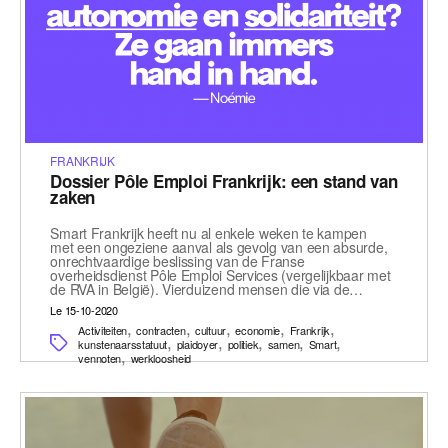
FRANKRIJK
Dossier Pôle Emploi Frankrijk: een stand van
zaken
Smart Frankrijk heeft nu al enkele weken te kampen
met een ongeziene aanval als gevolg van een absurde,
onrechtvaardige beslissing van de Franse
overheidsdienst Pôle Emploi Services (vergelijkbaar met
de RVA in België). Vierduizend mensen die via de…
Le 15-10-2020
,
,
,
,
,
Activiteiten
contracten
cultuur
economie
Frankrijk
,
,
,
,
,
kunstenaarsstatuut
plaidoyer
politiek
samen
Smart
,
vennoten
werkloosheid