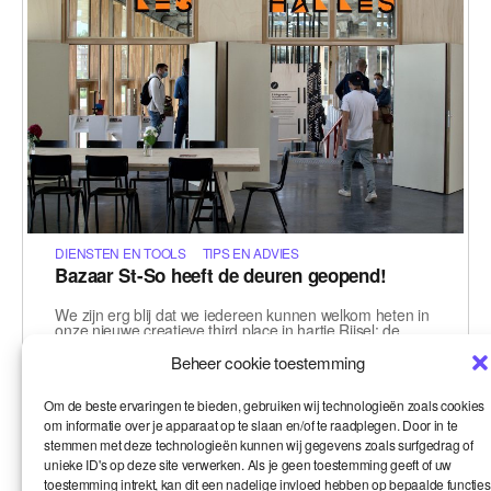
DIENSTEN EN TOOLS
TIPS EN ADVIES
Bazaar St-So heeft de deuren geopend!
We zijn erg blij dat we iedereen kunnen welkom heten in
onze nieuwe creatieve third place in hartje Rijsel: de
Bazaar St-So. Smart past zich aan de verwachtingen
van haar…
Beheer cookie toestemming
Le 15-09-2020
,
,
Om de beste ervaringen te bieden, gebruiken wij technologieën zoals cookies
Frankrijk
samen
Smart
om informatie over je apparaat op te slaan en/of te raadplegen. Door in te
stemmen met deze technologieën kunnen wij gegevens zoals surfgedrag of
unieke ID's op deze site verwerken. Als je geen toestemming geeft of uw
toestemming intrekt, kan dit een nadelige invloed hebben op bepaalde functies