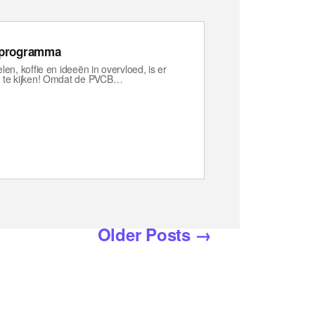
e programma
en, koffie en ideeën in overvloed, is er
m te kijken! Omdat de PVCB…
Older
Posts
→