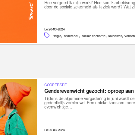
Hoe vergoed ik mijn werk? Hoe kan ik arbeidsong
door de sociale zekerheid als ik ziek word? Wat 
Le 20-03-2024
,
,
,
,
België
onderzoek
sociale economie
solidariteit
vennot
COÖPERATIE
Genderevenwicht gezocht: oproep aan 
Tijdens de algemene vergadering in juni wordt 
gedeeltelijk vernieuwd. Een unieke kans om meer i
evenwichtige…
Le 20-03-2024