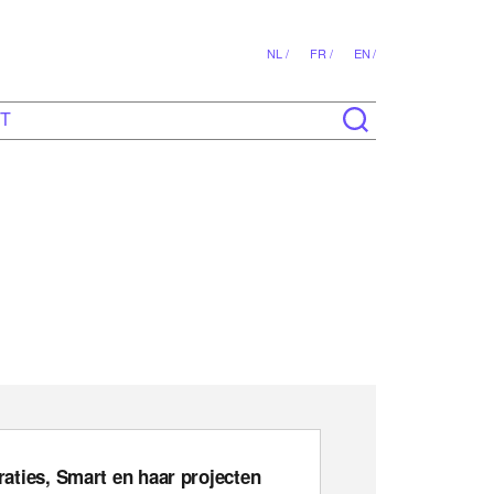
NL /
FR /
EN /
T
raties, Smart en haar projecten