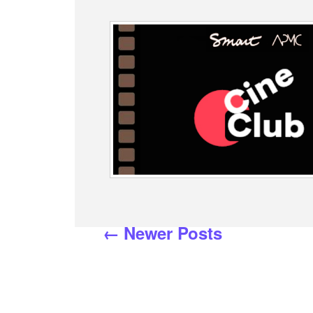
←
Newer
Posts
Posts
pagination