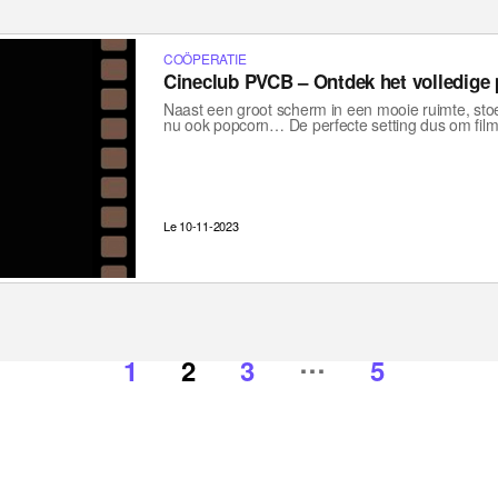
COÖPERATIE
Cineclub PVCB – Ontdek het volledig
Naast een groot scherm in een mooie ruimte, stoel
nu ook popcorn… De perfecte setting dus om fil
Le 10-11-2023
…
1
2
3
5