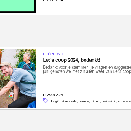
COÖPERATIE
Let’s coop 2024, bedankt!
Bedankt voor je stemmen, je vragen en suggestie
juni genoten we met z’n allen weer van Let’s c
Le 26-06-2024
,
,
,
,
,
België
democratie
samen
Smart
solidariteit
vennoten