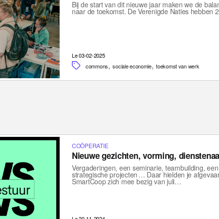
Bij de start van dit nieuwe jaar maken we de bal
naar de toekomst. De Verenigde Naties hebben 
Le 03-02-2025
,
,
commons
sociale economie
toekomst van werk
COÖPERATIE
Nieuwe gezichten, vorming, dienstena
Vergaderingen, een seminarie, teambuilding, een 
strategische projecten … Daar hielden je afgeva
SmartCoop zich mee bezig van juli…
Le 20-11-2024