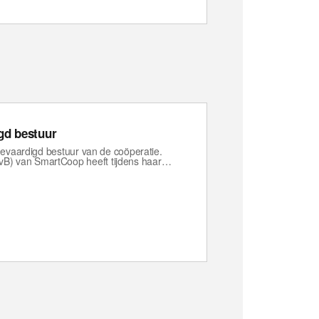
gd bestuur
afgevaardigd bestuur van de coöperatie.
RvB) van SmartCoop heeft tijdens haar…