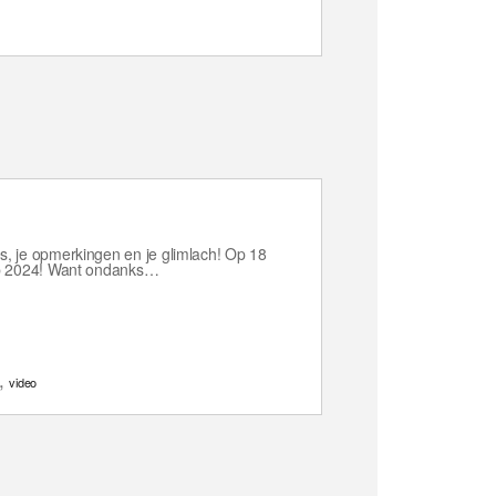
s, je opmerkingen en je glimlach! Op 18
oop 2024! Want ondanks…
,
video