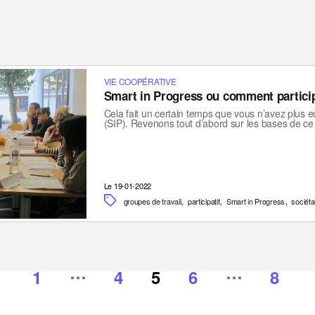
VIE COOPÉRATIVE
Smart in Progress ou comment partici
Cela fait un certain temps que vous n’avez plus 
(SIP). Revenons tout d’abord sur les bases de ce
Le 19-01-2022
,
,
,
groupes de travail
participatif
Smart in Progress
sociéta
…
…
1
4
5
6
8