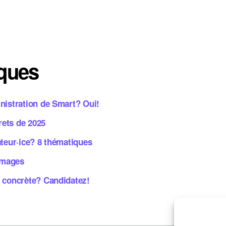
iques
inistration de Smart? Oui!
crets de 2025
ateur·ice? 8 thématiques
 images
e concrète? Candidatez!