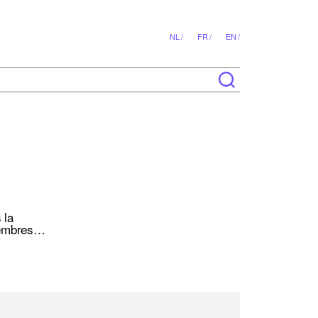
NL /
FR /
EN /
 la
 membres…