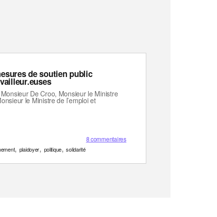
esures de soutien public
vailleur.euses
 Monsieur De Croo, Monsieur le Ministre
nsieur le Ministre de l’emploi et
8 commentaires
,
,
,
nement
plaidoyer
politique
solidarité