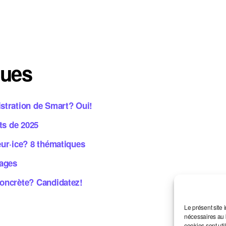
ques
istration de Smart? Oui!
ets de 2025
eur·ice? 8 thématiques
mages
concrète? Candidatez!
Le présent site 
nécessaires au b
cookies sont uti