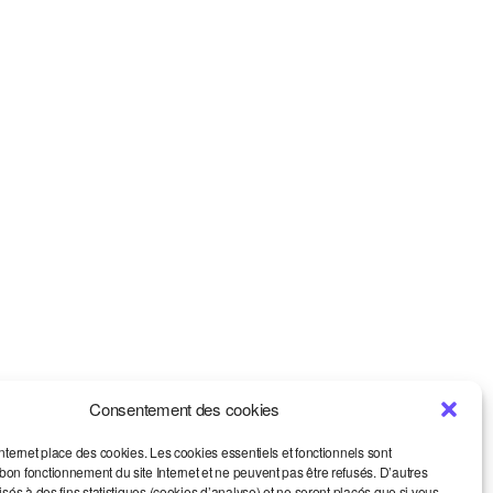
Consentement des cookies
internet place des cookies. Les cookies essentiels et fonctionnels sont
on fonctionnement du site Internet et ne peuvent pas être refusés. D’autres
lisés à des fins statistiques (cookies d’analyse) et ne seront placés que si vous