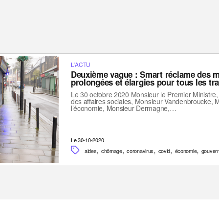
L'ACTU
Deuxième vague : Smart réclame des m
prolongées et élargies pour tous les tra
Le 30 octobre 2020 Monsieur le Premier Ministre,
des affaires sociales, Monsieur Vandenbroucke, Mo
l’économie, Monsieur Dermagne,…
Le 30-10-2020
,
,
,
,
,
aides
chômage
coronavirus
covid
économie
gouver