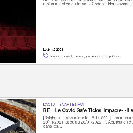
moins attentive au fameux Codeco. Nous avons, e
Le 24-12-2021
,
,
,
,
codeco
covid
culture
gouvernement
politique
L'ACTU
SMART ET MOI
BE – Le Covid Safe Ticket impacte-t-il v
[Belgique – mise à jour le 18.11.2021] Les mesure
20/11/2021 jusqu’au 28/01/2022: 1. Application 
dans les…