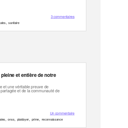
3 commentaires
,
ales
sanitaire
leine et entière de notre
e et une véritable preuve de
e partagée et de la communauté de
Un commentaire
,
,
,
,
ales
onss
plaidoyer
prime
reconnaissance