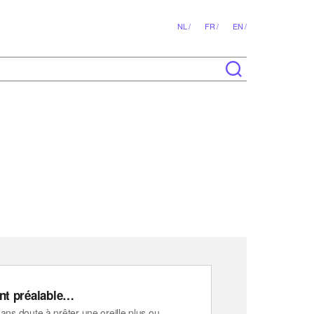
NL /
FR /
EN /
ent préalable…
s doute à prêter une oreille plus ou