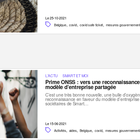
Le 25-10-2021
,
,
,
Belgique
covid
covid safe ticket
mesures gouvernement
L'ACTU
SMART ET MOI
Prime ONSS : vers une reconnaissance p
modèle d’entreprise partagée
C’est une très bonne nouvelle, une bulle d’oxygèn
reconnaissance en faveur du modèle d’entrepris
sociétaires de Smart…
Le 15-06-2021
,
,
,
,
Activités
aides
Belgique
covid
mesures gouvernement