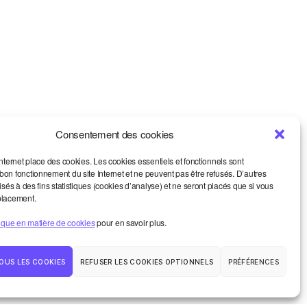
Consentement des cookies
internet place des cookies. Les cookies essentiels et fonctionnels sont
on fonctionnement du site Internet et ne peuvent pas être refusés. D’autres
lisés à des fins statistiques (cookies d’analyse) et ne seront placés que si vous
placement.
tique en matière de cookies
pour en savoir plus.
Vers le haut
↑
OUS LES COOKIES
REFUSER LES COOKIES OPTIONNELS
PRÉFÉRENCES