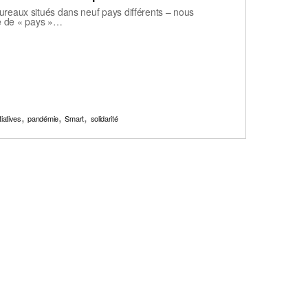
reaux situés dans neuf pays différents – nous
ue de « pays »…
,
,
,
itiatives
pandémie
Smart
solidarité