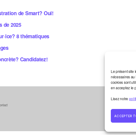
stration de Smart? Oui!
ts de 2025
ur·ice? 8 thématiques
ages
oncrète? Candidatez!
Le présent site 
nécessaires au b
cookies sont uti
en acceptez le 
Lisez notre
poli
ontact
ACCEPTER T