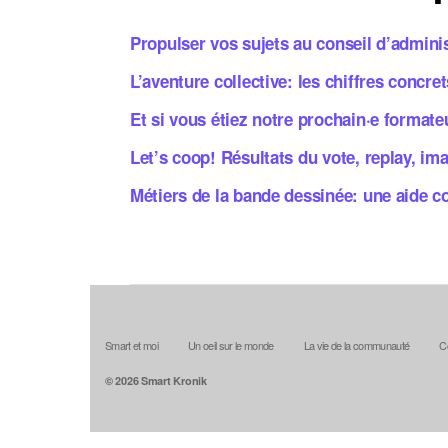
Propulser vos sujets au conseil d’admini
L’aventure collective: les chiffres concre
Et si vous étiez notre prochain·e formate
Let’s coop! Résultats du vote, replay, im
Métiers de la bande dessinée: une aide c
Smart et moi
Un oeil sur le monde
La vie de la communauté
C
© 2026
Smart Kronik