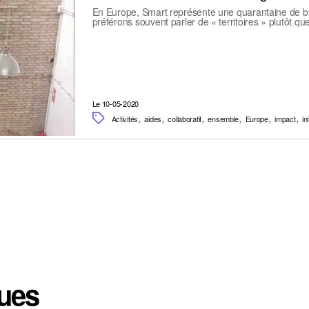
En Europe, Smart représente une quarantaine de bu
préférons souvent parler de « territoires » plutôt q
Le 10-05-2020
,
,
,
,
,
,
Activités
aides
collaboratif
ensemble
Europe
impact
in
ques