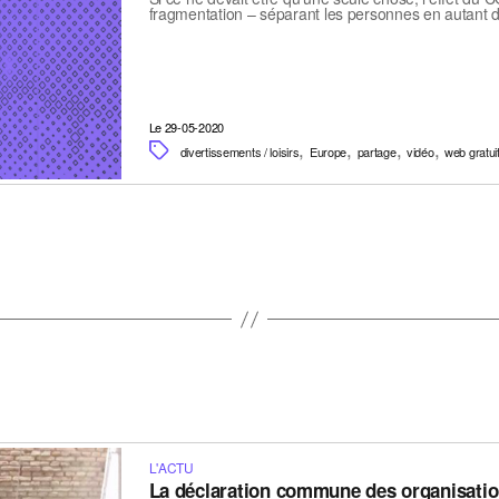
fragmentation – séparant les personnes en autant
Le 29-05-2020
,
,
,
,
divertissements / loisirs
Europe
partage
vidéo
web gratui
L'ACTU
La déclaration commune des organisati