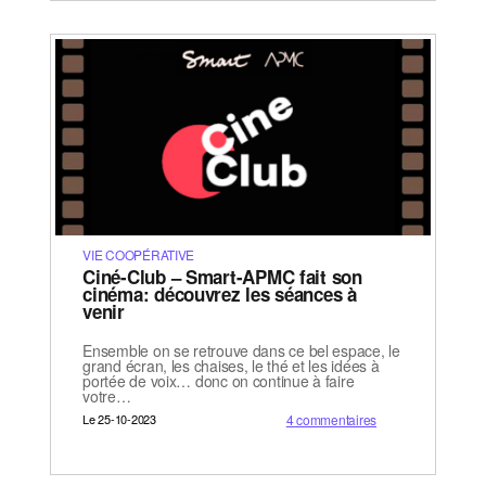
VIE COOPÉRATIVE
Ciné-Club – Smart-APMC fait son
cinéma: découvrez les séances à
venir
Ensemble on se retrouve dans ce bel espace, le
grand écran, les chaises, le thé et les idées à
portée de voix… donc on continue à faire
votre…
Le 25-10-2023
4 commentaires