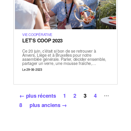
VIE COOPÉRATIVE
LET’S COOP 2023
Ce 20 juin, c’était si bon de se retrouver à
Anvers, Liège et à Bruxelles pour notre
assemblée générale. Parler, décider ensemble,
partager un verre, une mousse fraîche,…
Le 29-06-2023
Pagination
…
←
plus récents
1
2
3
4
des
8
plus anciens
→
publications