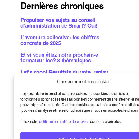
Dernières chroniques
Propulser vos sujets au conseil
d’administration de Smart? Oui!
L’aventure collective: les chiffres
concrets de 2025
Et si vous étiez notre prochain·e
formateur·ice? 8 thématiques
Let’s coop! Résultats du vote, replay,
images
Consentement des cookies
Métiers de la bande dessinée: une aide
Le présent site internet place des cookies. Les cookies essentiels et
concrète? Candidatez!
fonctionnels sont nécessaires au bon fonctionnement du site Internet et n
peuvent pas être refusés. D’autres cookies sont utilisés à des fins statistiq
(cookies d’analyse) et ne seront placés que si vous en acceptez le placem
Smart et moi
Haut
↑
Lisez notre
politique en matière de cookies
pour en savoir plus.
Un oeil sur le monde
La vie de la communauté
Contact
ACCEPTER TOUS LES COOKIES