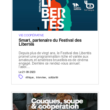
VIE COOPÉRATIVE
Smart, partenaire du Festival des
Libertés
Depuis plus de vingt ans, le Festival des Libertés
promet une programmation riche et variée aux
amateurs et amatrices bruxellois·es de cinéma
engagé. Derrière ce rendez-vous annuel:
l’asbl…
Le 21-09-2023
,
,
éthique
interview
solidarité