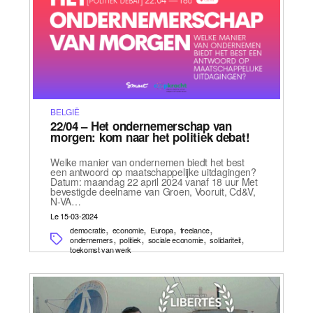
BELGIË
22/04 – Het ondernemerschap van
morgen: kom naar het politiek debat!
Welke manier van ondernemen biedt het best
een antwoord op maatschappelijke uitdagingen?
Datum: maandag 22 april 2024 vanaf 18 uur Met
bevestigde deelname van Groen, Vooruit, Cd&V,
N-VA…
Le 15-03-2024
,
,
,
,
democratie
economie
Europa
freelance
,
,
,
,
ondernemers
politiek
sociale economie
solidariteit
toekomst van werk