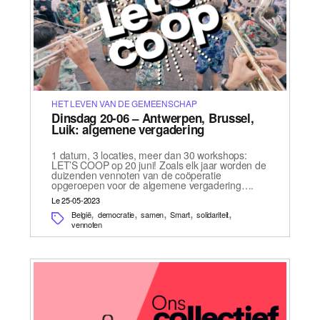
HET LEVEN VAN DE GEMEENSCHAP
Dinsdag 20-06 – Antwerpen, Brussel,
Luik: algemene vergadering
1 datum, 3 locaties, meer dan 30 workshops:
LET’S COOP op 20 juni! Zoals elk jaar worden de
duizenden vennoten van de coöperatie
opgeroepen voor de algemene vergadering….
Le 25-05-2023
,
,
,
,
,
België
democratie
samen
Smart
solidariteit
vennoten