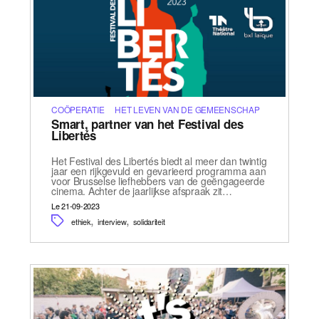
COÖPERATIE
HET LEVEN VAN DE GEMEENSCHAP
Smart, partner van het Festival des
Libertés
Het Festival des Libertés biedt al meer dan twintig
jaar een rijkgevuld en gevarieerd programma aan
voor Brusselse liefhebbers van de geëngageerde
cinema. Achter de jaarlijkse afspraak zit…
Le 21-09-2023
,
,
ethiek
interview
solidariteit