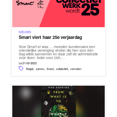
NIEUWS
Smart viert haar 25e verjaardag
Voor Smart er was … moesten kunstenaars een
vriendelijke vereniging vinden die hen voor één
dag wilde aannemen en daar zelf de administratie
voor doen. Ieder voor zich,…
Le 21-03-2023
,
,
,
,
België
samen
Smart
solidariteit
vennoten