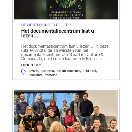
DE WERELD ONDER DE LOEP
Het documentatiecentrum laat u
lezen…:
Het documentatiecentrum laat u lezen…: in deze
rubriek vindt u de aanwinsten van het
documentatiecentrum van Smart en Culture &
Démocratie, dat in onze kantoren in Brussel is…
Le 25-01-2023
,
,
,
,
avenir
economie
sociale economie
solidariteit
,
toekomst
transition