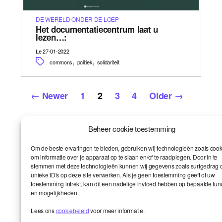
DE WERELD ONDER DE LOEP
Het documentatiecentrum laat u
lezen…:
Le 27-01-2022
,
,
commons
politiek
solidariteit
Posts
←
Newer
1
2
3
4
Older
→
pagination
Beheer cookie toestemming
Om de beste ervaringen te bieden, gebruiken wij technologieën zoals cook
om informatie over je apparaat op te slaan en/of te raadplegen. Door in te
stemmen met deze technologieën kunnen wij gegevens zoals surfgedrag o
Smart en ik
Up
↑
unieke ID's op deze site verwerken. Als je geen toestemming geeft of uw
De wereld onder de loep
toestemming intrekt, kan dit een nadelige invloed hebben op bepaalde fun
Het leven van de gemeenschap
en mogelijkheden.
Contact
Lees ons
cookiebeleid
voor meer informatie.
© 2026
Smart Kronik