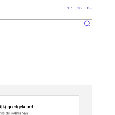
NL /
FR /
EN /
lijk) goedgekeurd
eurde de Kamer van