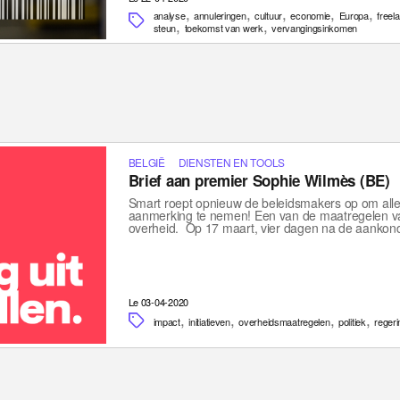
,
,
,
,
,
analyse
annuleringen
cultuur
economie
Europa
freel
,
,
steun
toekomst van werk
vervangingsinkomen
BELGIË
DIENSTEN EN TOOLS
Brief aan premier Sophie Wilmès (BE)
Smart roept opnieuw de beleidsmakers op om all
aanmerking te nemen! Een van de maatregelen va
overheid. Op 17 maart, vier dagen na de aankon
Le 03-04-2020
,
,
,
,
impact
initiatieven
overheidsmaatregelen
politiek
regeri