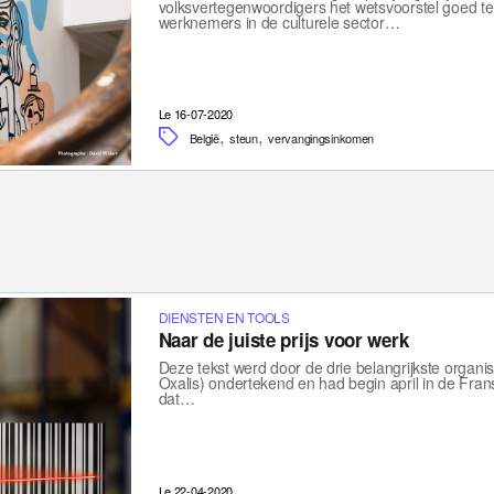
volksvertegenwoordigers het wetsvoorstel goed te
werknemers in de culturele sector…
Le 16-07-2020
,
,
België
steun
vervangingsinkomen
DIENSTEN EN TOOLS
Naar de juiste prijs voor werk
Deze tekst werd door de drie belangrijkste organ
Oxalis) ondertekend en had begin april in de Fran
dat…
Le 22-04-2020