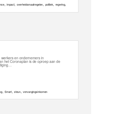
,
,
,
,
,
ance
impact
overheidsmaatregelen
politiek
regering
e werkers en ondernemers in
n het Coronaplan is de oproep aan de
diging…
,
,
,
ng
Smart
steun
vervangingsinkomen