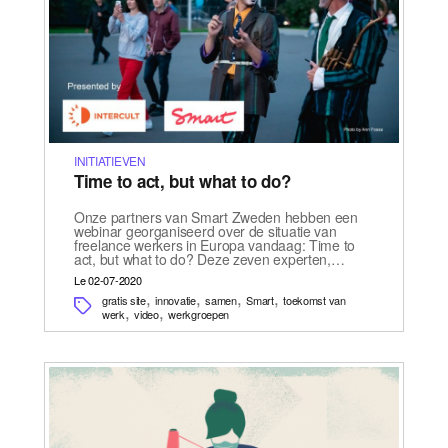
INITIATIEVEN
Time to act, but what to do?
Onze partners van Smart Zweden hebben een
webinar georganiseerd over de situatie van
freelance werkers in Europa vandaag: Time to
act, but what to do? Deze zeven experten,…
Le 02-07-2020
,
,
,
,
gratis site
innovatie
samen
Smart
toekomst van
,
,
werk
video
werkgroepen