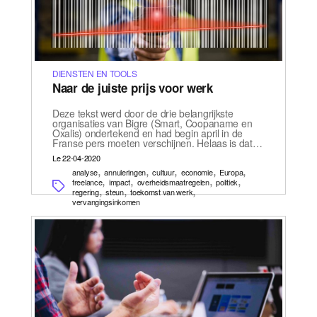
DIENSTEN EN TOOLS
Naar de juiste prijs voor werk
Deze tekst werd door de drie belangrijkste
organisaties van Bigre (Smart, Coopaname en
Oxalis) ondertekend en had begin april in de
Franse pers moeten verschijnen. Helaas is dat…
Le 22-04-2020
,
,
,
,
,
analyse
annuleringen
cultuur
economie
Europa
,
,
,
,
freelance
impact
overheidsmaatregelen
politiek
,
,
,
regering
steun
toekomst van werk
vervangingsinkomen