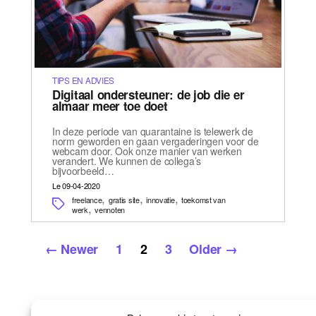
TIPS EN ADVIES
Digitaal ondersteuner: de job die er
almaar meer toe doet
In deze periode van quarantaine is telewerk de
norm geworden en gaan vergaderingen voor de
webcam door. Ook onze manier van werken
verandert. We kunnen de collega’s
bijvoorbeeld…
Le 09-04-2020
,
,
,
freelance
gratis site
innovatie
toekomst van
,
werk
vennoten
Posts
←
Newer
1
2
3
Older
→
pagination