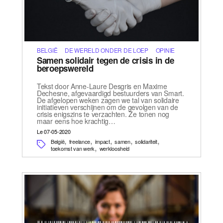
BELGIË
DE WERELD ONDER DE LOEP
OPINIE
Samen solidair tegen de crisis in de
beroepswereld
Tekst door Anne-Laure Desgris en Maxime
Dechesne, afgevaardigd bestuurders van Smart.
De afgelopen weken zagen we tal van solidaire
initiatieven verschijnen om de gevolgen van de
crisis enigszins te verzachten. Ze tonen nog
maar eens hoe krachtig…
Le 07-05-2020
,
,
,
,
,
België
freelance
impact
samen
solidariteit
,
toekomst van werk
werkloosheid