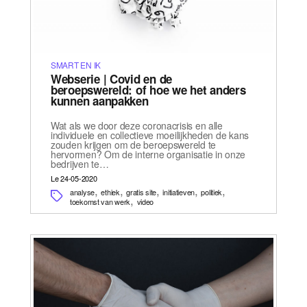
SMART EN IK
Webserie | Covid en de
beroepswereld: of hoe we het anders
kunnen aanpakken
Wat als we door deze coronacrisis en alle
individuele en collectieve moeilijkheden de kans
zouden krijgen om de beroepswereld te
hervormen? Om de interne organisatie in onze
bedrijven te…
Le 24-05-2020
,
,
,
,
,
analyse
ethiek
gratis site
initiatieven
politiek
,
toekomst van werk
video