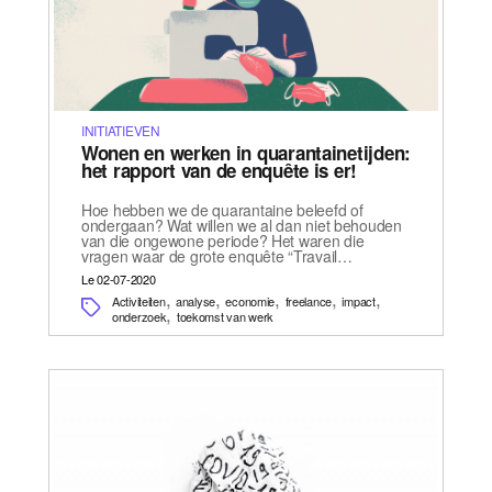
INITIATIEVEN
Wonen en werken in quarantainetijden:
het rapport van de enquête is er!
Hoe hebben we de quarantaine beleefd of
ondergaan? Wat willen we al dan niet behouden
van die ongewone periode? Het waren die
vragen waar de grote enquête “Travail…
Le 02-07-2020
,
,
,
,
,
Activiteiten
analyse
economie
freelance
impact
,
onderzoek
toekomst van werk